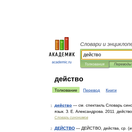
Словари и энциклоп
academic.ru
Толкования
Переводы
действо
Толкование
Перевод
Книги
действо
— см. спектакль Словарь сино
1
язык. З. Е. Александрова. 2011. действо
Словарь синонимов
ДЕЙСТВО
— ДЕЙСТВО, действа, ср. (ис
2