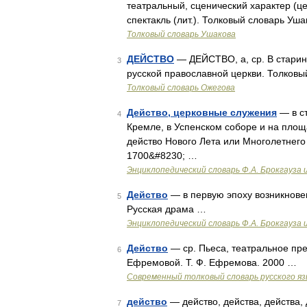
театральный, сценический характер (цер
спектакль (лит.). Толковый словарь Уш
Толковый словарь Ушакова
ДЕЙСТВО
— ДЕЙСТВО, а, ср. В старин
3
русской православной церкви. Толковы
Толковый словарь Ожегова
Действо, церковные служения
— в ст
4
Кремле, в Успенском соборе и на площа
действо Нового Лета или Многолетнего
1700&#8230; …
Энциклопедический словарь Ф.А. Брокгауза 
Действо
— в первую эпоху возникновен
5
Русская драма …
Энциклопедический словарь Ф.А. Брокгауза 
Действо
— ср. Пьеса, театральное пр
6
Ефремовой. Т. Ф. Ефремова. 2000 …
Современный толковый словарь русского я
действо
— действо, действа, действа, 
7