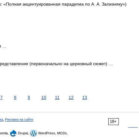
к: «Полная акцентуированная парадигма по А. А. Зализняку»)
тв …
представление (первоначально на церковный сюжет) …
7
8
9
10
11
12
13
ка
,
Реклама на сайте
18+
omla,
Drupal,
WordPress, MODx.