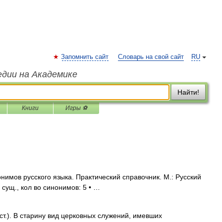
Запомнить сайт
Словарь на свой сайт
RU
едии на Академике
Найти!
Книги
Игры ⚽
нимов русского языка. Практический справочник. М.: Русский
 сущ., кол во синонимов: 5 • …
т.). В старину вид церковных служений, имевших