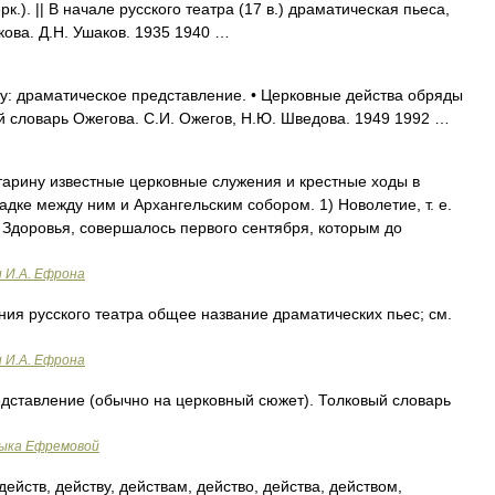
к.). || В начале русского театра (17 в.) драматическая пьеса,
акова. Д.Н. Ушаков. 1935 1940 …
у: драматическое представление. • Церковные действа обряды
й словарь Ожегова. С.И. Ожегов, Н.Ю. Шведова. 1949 1992 …
арину известные церковные служения и крестные ходы в
дке между ним и Архангельским собором. 1) Новолетие, т. е.
 Здоровья, совершалось первого сентября, которым до
и И.А. Ефрона
ия русского театра общее название драматических пьес; см.
и И.А. Ефрона
едставление (обычно на церковный сюжет). Толковый словарь
зыка Ефремовой
действ, действу, действам, действо, действа, действом,