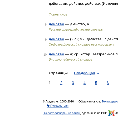
действами, действе, действах (Источни
…
Формы слов
действо
— д ейство, а …
8
Русский орфографический словарь
действо
— (2 с); мн. де/йства, Р. дейс
9
Орфографический словарь русского языка
действо
— а; ср. Устар. Театральное 
10
Энциклопедический словарь
Страницы
Следующая
→
1
2
3
4
5
6
© Академик, 2000-2026
Обратная связь:
Техподдерж
👣 Путешествия
Экспорт словарей на сайты
, сделанные на PHP,
Jo